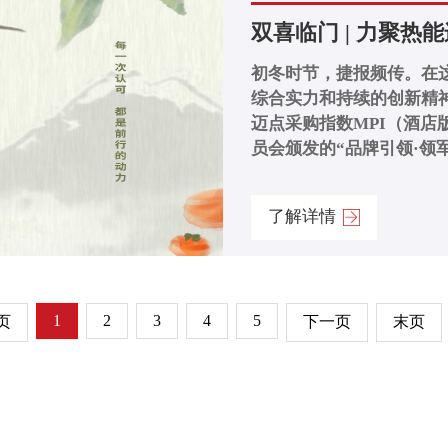
双喜临门 | 力聚热
初冬时节，捷报频传。在
综合实力和持续的创新精神
迈点采购指数MPI（酒店
员会颁发的“品牌引领·领军
了解详情
1
2
3
4
5
页
下一页
末页