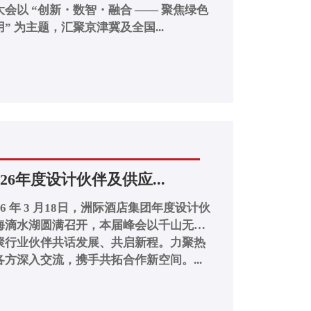
会以 “创新・数智・融合 —— 聚焦绿色
 为主题，汇聚京津冀及全国...
26年度设计伙伴及供应...
6 年 3 月18日，洲际酒店集团年度设计伙
海滴水湖圆满召开，本届峰会以千山无
聚行业伙伴共话发展、共启新程。力聚热
方深入交流，携手共拓合作新空间。...