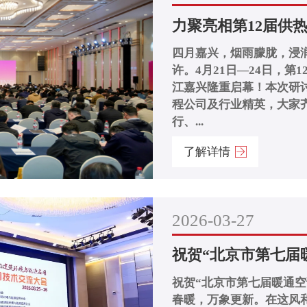
力聚亮相第12届供
四月嘉兴，烟雨朦胧，浸
许。4月21日—24日，
江嘉兴隆重启幕！本次研
程公司及行业精英，大家
行、...
了解详情
2026-03-27
祝贺“北京市第七届暖
祝贺“北京市第七届暖通空调
春暖，万象更新。在这风