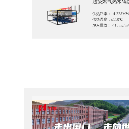
超级燃气热水锅
供热功率：14-228M
供热温度：≤110℃
NOx排放：＜15mg/m³