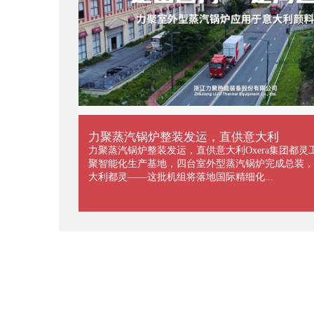
力聚蒸汽锅炉整装发运，直供意大利
力聚蒸汽锅炉整装发运，直供意大利Oxera集团都灵
聚智能化生产基地，四台室外型蒸汽锅炉完成总装，
大利都灵——这批机组将落地国际精细化...