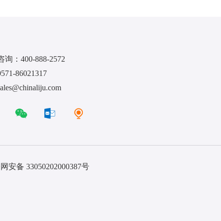
：400-888-2572
1-86021317
s@chinaliju.com
安备 33050202000387号